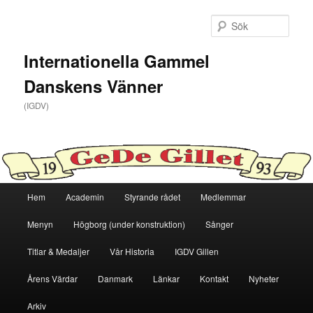
Hoppa
till
Sök
primärt
innehåll
Internationella Gammel
Danskens Vänner
(IGDV)
Huvudmeny
Hem
Academin
Styrande rådet
Medlemmar
Menyn
Högborg (under konstruktion)
Sånger
Titlar & Medaljer
Vår Historia
IGDV Gillen
Årens Värdar
Danmark
Länkar
Kontakt
Nyheter
Arkiv