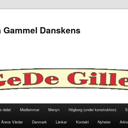
lla Gammel Danskens
e rådet
Medlemmar
Menyn
Högborg (under konstruktion)
S
Årens Värdar
Danmark
Länkar
Kontakt
Nyheter
Arki