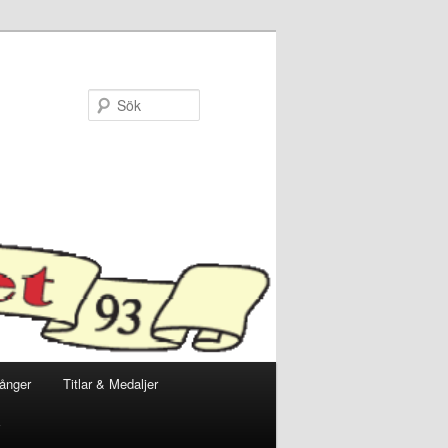
Sök
ånger
Titlar & Medaljer
v