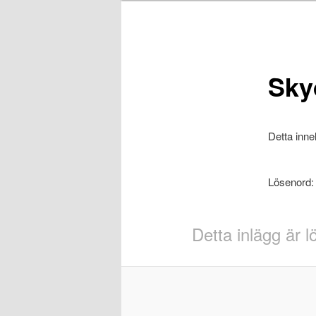
Sky
Detta inne
Lösenord
Detta inlägg är 