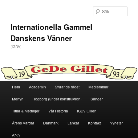
Hoppa
till
Sök
primärt
innehåll
Internationella Gammel
Danskens Vänner
(IGDV)
Huvudmeny
Hem
Academin
Styrande rådet
Medlemmar
Menyn
Högborg (under konstruktion)
Sånger
Titlar & Medaljer
Vår Historia
IGDV Gillen
Årens Värdar
Danmark
Länkar
Kontakt
Nyheter
Arkiv